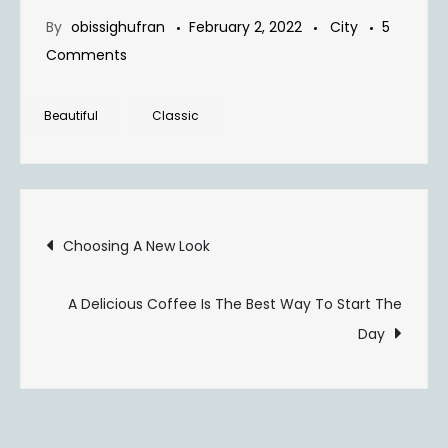
By
obissighufran
February 2, 2022
City
5
on
Comments
Cleaning
Up
Beautiful
Classic
&
Organizing
Your
Post
Workspace
Choosing A New Look
navigation
A Delicious Coffee Is The Best Way To Start The
Day