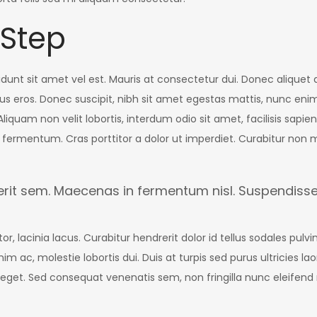
 Step
idunt sit amet vel est. Mauris at consectetur dui. Donec aliquet 
tus eros. Donec suscipit, nibh sit amet egestas mattis, nunc enim
liquam non velit lobortis, interdum odio sit amet, facilisis sapien
fermentum. Cras porttitor a dolor ut imperdiet. Curabitur non mo
t sem. Maecenas in fermentum nisl. Suspendisse t
 lacinia lacus. Curabitur hendrerit dolor id tellus sodales pulv
 enim ac, molestie lobortis dui. Duis at turpis sed purus ultricies l
eget. Sed consequat venenatis sem, non fringilla nunc eleifend ne