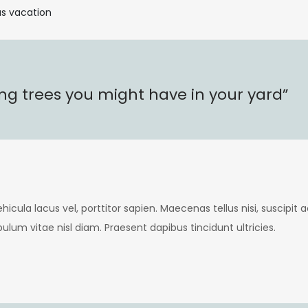
you
eas vacation
might
have
in
your
ing trees you might have in your yard”
yard
cula lacus vel, porttitor sapien. Maecenas tellus nisi, suscipit a
lum vitae nisl diam. Praesent dapibus tincidunt ultricies.