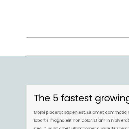
Skip
to
content
The 5 fastest growin
Morbi placerat sapien est, sit amet commodo m
lobortis magna elit non dolor. Etiam in nibh er
nec. Duis sit amet ullamcorper augue. Fusce po