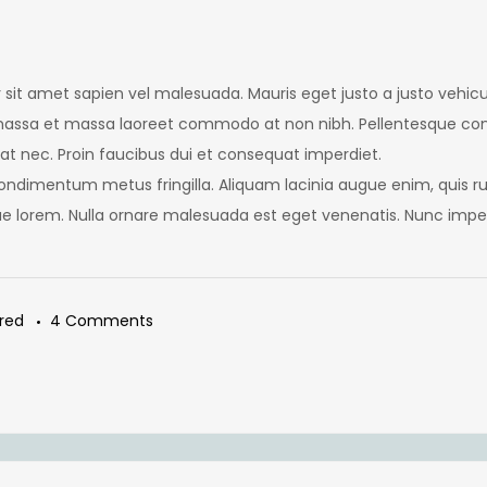
vinar sit amet sapien vel malesuada. Mauris eget justo a justo veh
 massa et massa laoreet commodo at non nibh. Pellentesque con
t nec. Proin faucibus dui et consequat imperdiet.
 condimentum metus fringilla. Aliquam lacinia augue enim, quis
ique lorem. Nulla ornare malesuada est eget venenatis. Nunc im
on
red
4 Comments
The
5
fastest
growing
trees