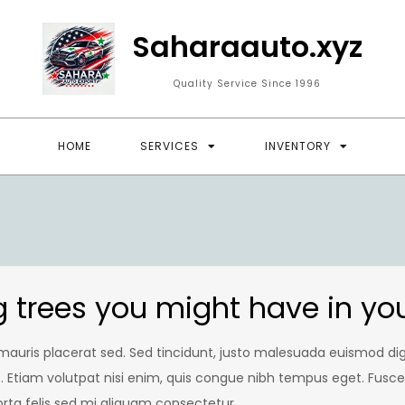
Saharaauto.xyz
Quality Service Since 1996
HOME
SERVICES
INVENTORY
g trees you might have in yo
auris placerat sed. Sed tincidunt, justo malesuada euismod dig
at. Etiam volutpat nisi enim, quis congue nibh tempus eget. Fusce
rta felis sed mi aliquam consectetur.